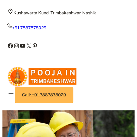
Skip
to
Kushawarta Kund, Trimbakeshwar, Nashik
content
+91 7887878029
Facebook
Instagram
YouTube
X
Pinterest
Call: +91 7887878029