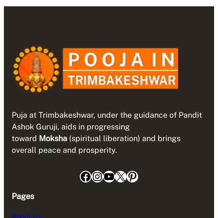
Puja at Trimbakeshwar, under the guidance of Pandit
Ashok Guruji, aids in progressing
toward
Moksha
(spiritual liberation) and brings
overall peace and prosperity.
Facebook
Instagram
YouTube
X
Pinterest
Pages
About Us