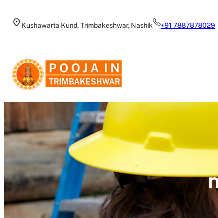
Skip
to
Kushawarta Kund, Trimbakeshwar, Nashik
+91 7887878029
content
n