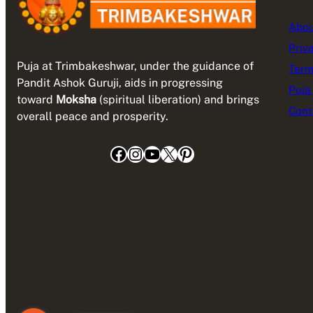
Abou
Priv
Puja at Trimbakeshwar, under the guidance of
Term
Pandit Ashok Guruji, aids in progressing
Puja
toward
Moksha
(spiritual liberation) and brings
Cont
overall peace and prosperity.
Facebook
Instagram
YouTube
X
Pinterest