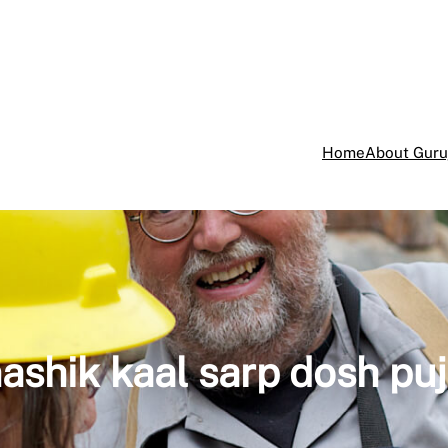
Home
About Guru
ashik kaal sarp dosh pu