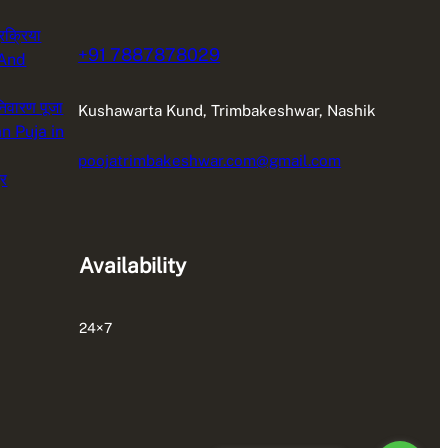
रक्रिया
+91 7887878029
 And
 निवारण पूजा
Kushawarta Kund, Trimbakeshwar, Nashik
n Puja in
poojatrimbakeshwar.com@gmail.com
्र
Availability
24×7