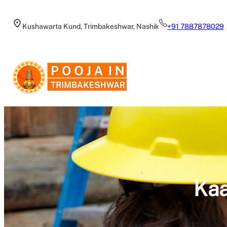
Skip
to
Kushawarta Kund, Trimbakeshwar, Nashik
+91 7887878029
content
Kaa