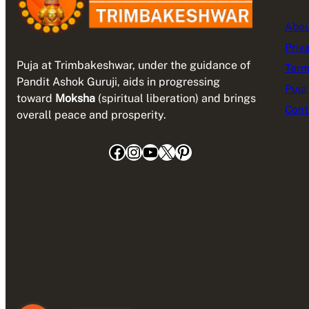
Abou
Priv
Puja at Trimbakeshwar, under the guidance of
Term
Pandit Ashok Guruji, aids in progressing
Puja
toward
Moksha
(spiritual liberation) and brings
Cont
overall peace and prosperity.
Facebook
Instagram
YouTube
X
Pinterest