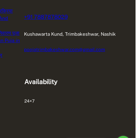
रक्रिया
+91 7887878029
 And
 निवारण पूजा
Kushawarta Kund, Trimbakeshwar, Nashik
n Puja in
poojatrimbakeshwar.com@gmail.com
्र
Availability
24×7