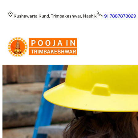
Skip
to
Kushawarta Kund, Trimbakeshwar, Nashik
+91 7887878029
content