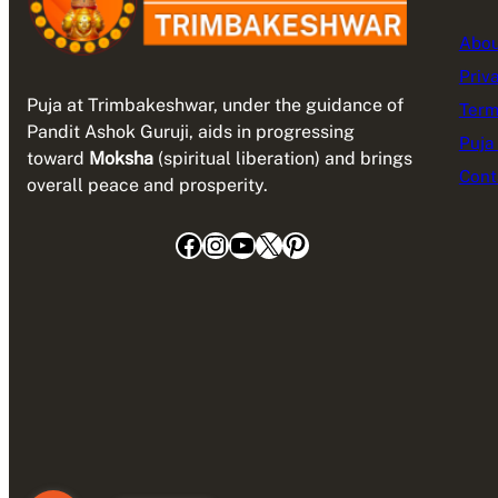
Abou
Priv
Puja at Trimbakeshwar, under the guidance of
Term
Pandit Ashok Guruji, aids in progressing
Puja
toward
Moksha
(spiritual liberation) and brings
Cont
overall peace and prosperity.
Facebook
Instagram
YouTube
X
Pinterest